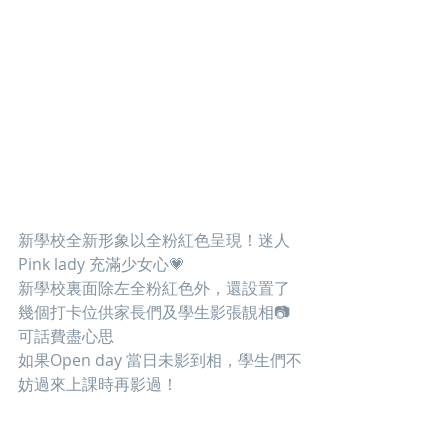
新學校全新形象以全粉紅色呈現！迷人
Pink lady 充滿少女心💗 
新學校裏面除左全粉紅色外，還設置了
幾個打卡位供家長們及學生影張靚相📷 
可話費盡心思
如果Open day 當日未影到相，學生們不
妨過來上課時再影過！