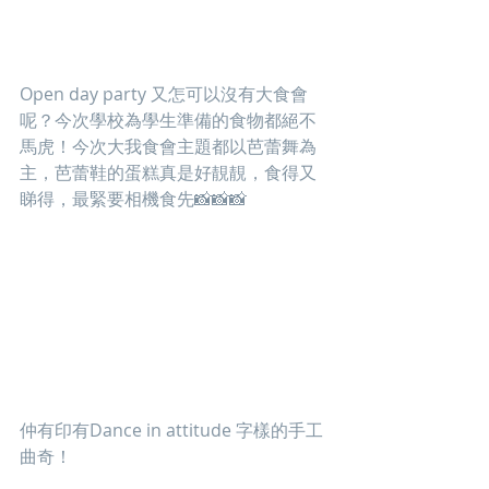
Open day party 又怎可以沒有大食會
呢？今次學校為學生準備的食物都絕不
馬虎！今次大我食會主題都以芭蕾舞為
主，芭蕾鞋的蛋糕真是好靚靚，食得又
睇得，最緊要相機食先📸📸📸
仲有印有Dance in attitude 字樣的手工
曲奇！