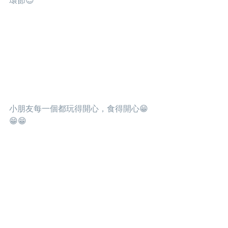
環節😍
小朋友每一個都玩得開心，食得開心😁
😁😁