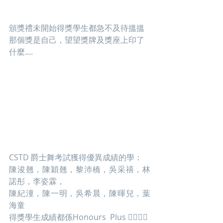
頒獎禮未開始得獎學生都急不及待搵搵
那個獎是自己，望望獎牌及獎座上印了
什麼....
CSTD 爵士舞考試獲得優異成績的學：
陳浚翹，陳穎翹，黎沛橋，吳采禧，林
諾彤，李姿霖，
陳紀潼，陳一明，吳希晨，陳暉兒，葉
海童
得獎學生成績都係Honours  Plus 👍🏻👍🏻