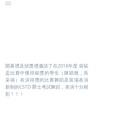
👍🏻
開幕禮及頒獎禮邀請了在2018年度 袋鼠
盃比賽中獲得銀獎的學生（陳穎翹，吳
采禧）表演得獎的比賽舞蹈及當場表演
新制的CSTD 爵士考試舞蹈，表演十分精
彩！！！