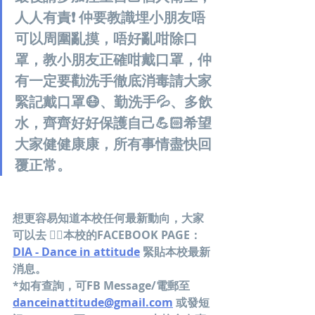
人人有責❗️ 仲要教識埋小朋友唔
可以周圍亂摸，唔好亂咁除口
罩，教小朋友正確咁戴口罩，仲
有一定要勸洗手徹底消毒請大家
緊記戴口罩😷、勤洗手💦、多飲
水，齊齊好好保護自己💪🏻希望
大家健健康康，所有事情盡快回
覆正常。
想更容易知道本校任何最新動向，大家
可以去 👍🏻本校的FACEBOOK PAGE：
DIA - Dance in attitude
 緊貼本校最新
消息。
*如有查詢，可FB Message/電郵至 
danceinattitude@gmail.com
 或發短