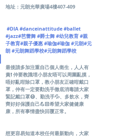
地址：元朗光華廣場4樓407-409 
#DIA
#danceinattitude
#ballet
#jazz
#芭蕾舞
#爵士舞
#幼兒教育
#親
子教育
#親子優惠
#瑜伽
#瑜伽
#元朗
#元
朗
#元朗舞蹈學校
#元朗舞蹈學校
最後請多加注重自己個人衛生，人人有
責❗️ 仲要教識埋小朋友唔可以周圍亂摸，
唔好亂咁除口罩，教小朋友正確咁戴口
罩，仲有一定要勸洗手徹底消毒請大家
緊記戴口罩😷、勤洗手💦、多飲水，齊
齊好好保護自己💪🏻希望大家健健康
康，所有事情盡快回覆正常。
想更容易知道本校任何最新動向，大家