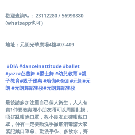
歡迎查詢📞： 23112280 / 56998880 
(whatsapp也可）
地址：元朗光華廣場4樓407-409 
#DIA
#danceinattitude
#ballet
#jazz
#芭蕾舞
#爵士舞
#幼兒教育
#親
子教育
#親子優惠
#瑜伽
#瑜伽
#元朗
#元
朗
#元朗舞蹈學校
#元朗舞蹈學校
最後請多加注重自己個人衛生，人人有
責❗️ 仲要教識埋小朋友唔可以周圍亂摸，
唔好亂咁除口罩，教小朋友正確咁戴口
罩，仲有一定要勸洗手徹底消毒請大家
緊記戴口罩😷、勤洗手💦、多飲水，齊