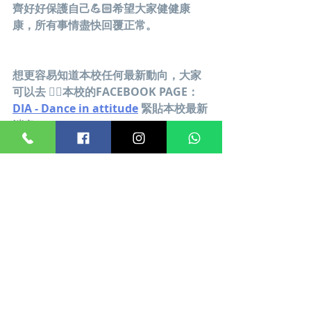
齊好好保護自己💪🏻希望大家健健康
康，所有事情盡快回覆正常。
想更容易知道本校任何最新動向，大家
可以去 👍🏻本校的FACEBOOK PAGE：
DIA - Dance in attitude
 緊貼本校最新
消息。
*如有查詢，可FB Message/電郵至 
danceinattitude@gmail.com
 或發短
訊Whatspp至 56998880，本校會有專
人回覆。
▶ 關注Dance in Attitude
Facebook : 
https://bit.ly/34toUNA
Instagram: 
https://bit.ly/34rWqUo
🎥 Youtube Channel : 