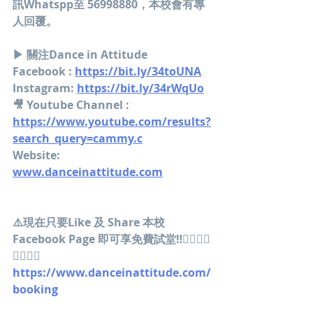
訊Whatspp至 56998880，本校會有專
人回覆。
▶ 關注Dance in Attitude
Facebook : 
https://bit.ly/34toUNA
Instagram: 
https://bit.ly/34rWqUo
🎥 Youtube Channel : 
https://www.youtube.com/results?
search_query=cammy.c
Website: 
www.danceinattitude.com
⚠️現在只要Like 及 Share 本校
Facebook Page 即可享免費試堂‼️👇🏽👇🏽
👇🏽👇🏽
https://www.danceinattitude.com/
booking