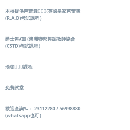
本校提供芭蕾舞🙆🏼‍♀(英國皇家芭蕾舞
(R.A.D)考試課程）
爵士舞💃🏻 (澳洲聯邦舞蹈教師協會
(CSTD)考試課程）
瑜珈🧘🏻‍♀課程
免費試堂
歡迎查詢📞： 23112280 / 56998880 
(whatsapp也可）