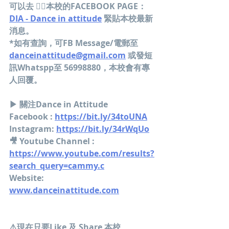
可以去 👍🏻本校的FACEBOOK PAGE：
DIA - Dance in attitude
 緊貼本校最新
消息。
*如有查詢，可FB Message/電郵至 
danceinattitude@gmail.com
 或發短
訊Whatspp至 56998880，本校會有專
人回覆。
▶ 關注Dance in Attitude
Facebook : 
https://bit.ly/34toUNA
Instagram: 
https://bit.ly/34rWqUo
🎥 Youtube Channel : 
https://www.youtube.com/results?
search_query=cammy.c
Website: 
www.danceinattitude.com
⚠️現在只要Like 及 Share 本校