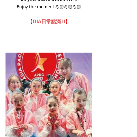
Enjoy the moment 💪🏻💪🏻💪🏻
【
DIA日常點滴 II
】