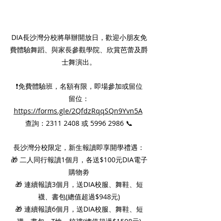
DIA長沙灣分校將舉辦開放日，歡迎小朋友免
費體驗舞蹈、與家長參觀學院、欣賞芭蕾及爵
士舞演出。
❗免費體驗班，名額有限，即場參加或留位
留位：
https://forms.gle/2QfdzRqqSQn9Yvn5A
查詢：2311 2408 或 5996 2986 📞
長沙灣分校限定，新生報讀即享開學禮遇：
🎁 二人同行報讀1個月，各送$100元DIA電子
購物劵
🎁 連續報讀3個月，送DIA校服、舞鞋、短
襪、書包(總值超過$948元)
🎁 連續報讀6個月，送DIA校服、舞鞋、短