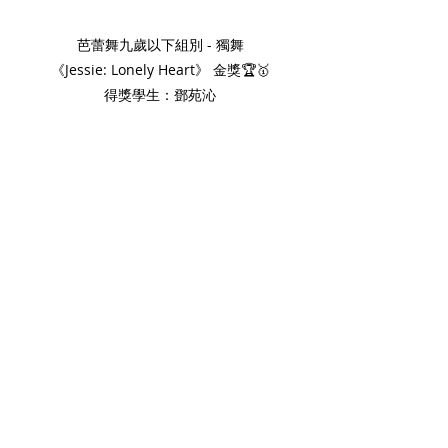
芭蕾舞九歲以下組別 - 獨舞
《Jessie: Lonely Heart》 金獎🏆🥇
得獎學生：鄧苑沁