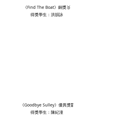
《Find The Boat》銅獎🥉
得獎學生：洪韻詠
《Goodbye Sulley》優異獎🎖️
得獎學生：陳紀潼