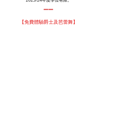
▂▂
【免費體驗爵士及芭蕾舞】