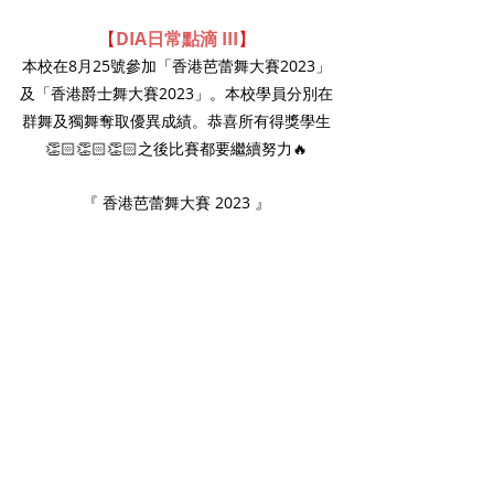
【
DIA日常點滴 III
】
本校在8月25號參加「香港芭蕾舞大賽2023」
及「香港爵士舞大賽2023」。本校學員分別在
群舞及獨舞奪取優異成績。恭喜所有得獎學生
👏🏻👏🏻👏🏻之後比賽都要繼續努力🔥
『 香港芭蕾舞大賽 2023 』