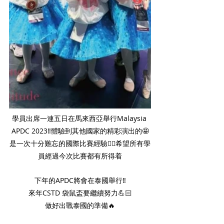
學員出席一連五日在馬來西亞舉行Malaysia 
APDC 2023‼️體驗到其他國家的精彩演出的🤩
是一次十分難忘的國際比賽經驗👍🏻希望所有學
員經過今次比賽都有所得着
下年的APDC將會在泰國舉行‼️
來年CSTD 袋鼠盃要繼續努力💪🏻
做好出戰泰國的準備🔥