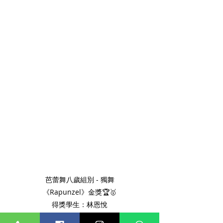
芭蕾舞八歲組別 - 獨舞
《Rapunzel》金獎🏆🥇
得獎學生：林恩悅