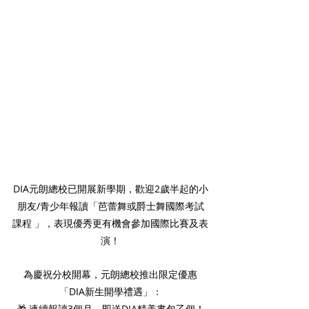
DIA元朗總校已開展新學期，歡迎2歲半起的小
朋友/青少年報讀「芭蕾舞或爵士舞國際考試
課程 」，表現優秀更有機會參加國際比賽及表
演！
為慶祝分校開幕，元朗總校推出限定優惠
「DIA新生開學禮遇」：
🎁 連續報讀3個月，即送DIA精美書包乙個！