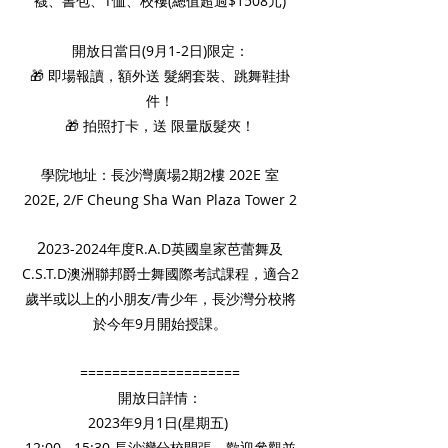
襪、書包、T恤、校褸(總值超過$1508元)
開放日當日(9月1-2日)限定：
🎁 即場報讀，額外送 髮網套裝、跳舞鞋掛
件！
🎁 拍照打卡，送 限量版髮夾！
學院地址：長沙灣廣場2期2樓 202E 室
202E, 2/F Cheung Sha Wan Plaza Tower 2
2
023-2024年度R.A.D英國皇家芭蕾舞及
C.S.T.D澳洲聯邦爵士舞國際考試課程，適合2
歲半或以上的小朋友/青少年，長沙灣分校將
於今年9月開始授課。
====================
開放日詳情：
2023年9月1日(星期五) 
12:00 - 15:30 長沙灣分校開張，歡迎參觀並