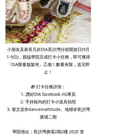
小朋友及家長凡於DIA長沙灣分校開放日(9月
1-9日)，親臨學院完成打卡小任務，即可獲得
「DIA限量版髮夾」乙個！數量有限，送完即
止！
🎁 打卡任務詳情：
1. 讚好DIA facebook /IG專頁
2. 手持校內的打卡小道具拍照
3. 發文並@danceinattitude、地標@長沙灣
廣場二期
學院地址：長沙灣廣場2期2樓 202E 室