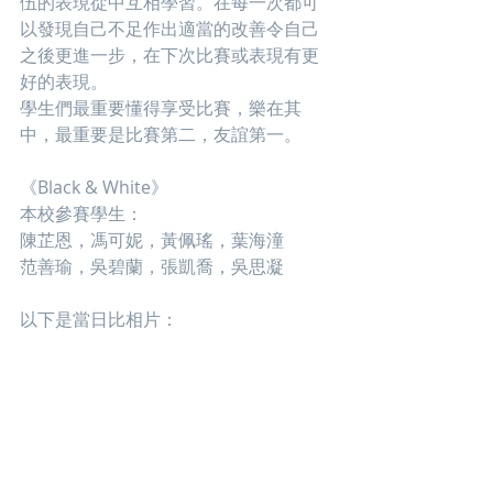
伍的表現從中互相學習。在每一次都可
以發現自己不足作出適當的改善令自己
之後更進一步，在下次比賽或表現有更
好的表現。
學生們最重要懂得享受比賽，樂在其
中，最重要是比賽第二，友誼第一。
《Black & White》
本校參賽學生：
陳芷恩，馮可妮，黃佩瑤，葉海潼
范善瑜，吳碧蘭，張凱喬，吳思凝
以下是當日比相片：