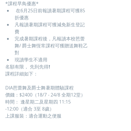
*課程早鳥優惠*
 在6月25日前報讀暑期課程可獲85
折優惠
凡報讀暑期課程可獲減免新生登記
費
完成暑期課程後，凡報讀本校芭蕾
舞/ 爵士舞恆常課程可獲贈送舞鞋乙
對
現讀學生不適用
名額有限， 先到先得❗️
課程詳細如下：
DIA芭蕾舞及爵士舞暑期體驗課程
價錢：$2400（18/7 - 24/8 全期12堂）
時間： 逢星期二及星期四 11:15 
-12:00（適合 3至 8歲）
上課服裝：適合運動之便服