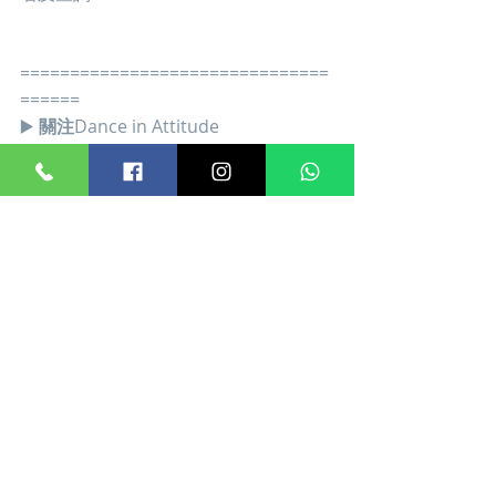
===============================
======
▶️ 
關注
Dance in Attitude
Facebook : https://bit.ly/34toUNA
Instagram: https://bit.ly/34rWqUo
Website: www.danceinattitude.com
本校提供
芭蕾舞
🙆🏼‍♀(
英國皇家芭蕾舞
(R.A.D)
考試
課程）
爵士舞
💃🏻 (
澳洲聯邦舞蹈教師協會
(CSTD)
考試課程）
歡迎查詢：
23112280 / 56998880
(whatsapp
也可）
地址：元朗光華廣場
4
樓
407-409
室