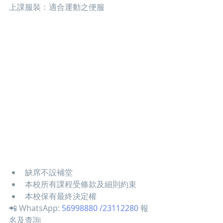
上課服裝：適合運動之便服
缺席不設補堂
本校所有課程受條款及細則約束
本校保有最終決定權
📲 WhatsApp: 
56998880 /23112280
 報
名及查詢