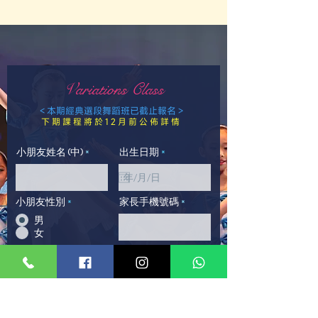
Variations Class
＜本期經典選段舞蹈班已截止報名＞
下期課程將於12月前
公佈詳情
r
小朋友姓名 (中)
出生日期
*
e
q
u
i
r
小朋友性別
*
家長手機號碼
e
男
d
女
查詢