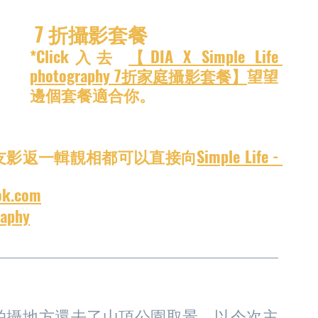
 7 折攝影套餐
*Click入去 
【DIA X Simple Life 
photography 7折家庭攝影套餐】
望望
邊個套餐適合你。
友影返一輯靚相都可以直接向
Simple Life - 
ok.com
raphy
跳舞】拍攝地方還去了山頂公園取景。以今次主