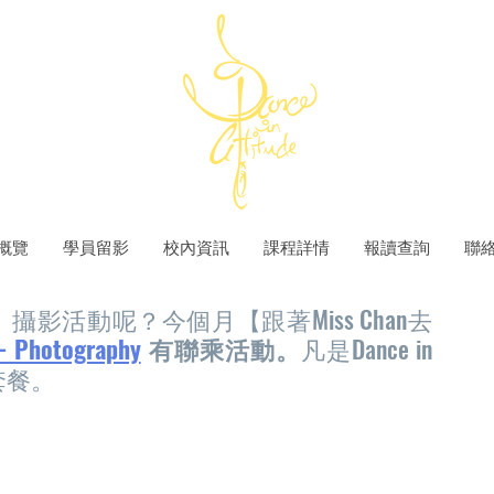
概覽
學員留影
校內資訊
課程詳情
報讀查詢
聯
】攝影活動呢？今個月【跟著Miss Chan去
 - Photography
 有聯乘活動。
凡是Dance in 
影套餐。