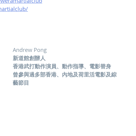
weramartialclub
rtialclub/
Andrew Pong
新道館創辦人
香港武打動作演員、動作指導、電影替身
曾參與過多部香港、內地及荷里活電影及綜
藝節目