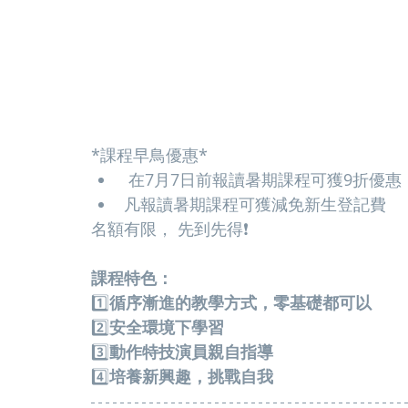
*課程早鳥優惠*
 在7月7日前報讀暑期課程可獲9折優惠
凡報讀暑期課程可獲減免新生登記費
名額有限， 先到先得❗️
課程特色：
1️⃣
循序漸進的教學方式，零基礎都可以
2️⃣
安全環境下學習
3️⃣
動作特技演員親自指導
4️⃣
培養新興趣，挑戰自我