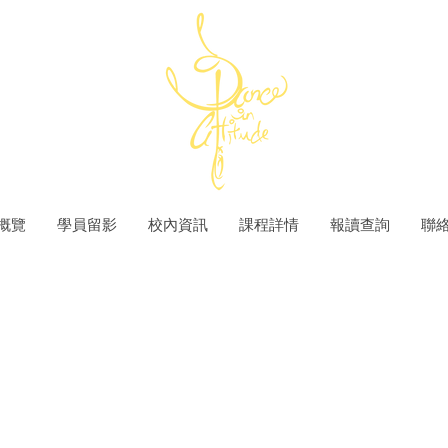
概覽
學員留影
校內資訊
課程詳情
報讀查詢
聯