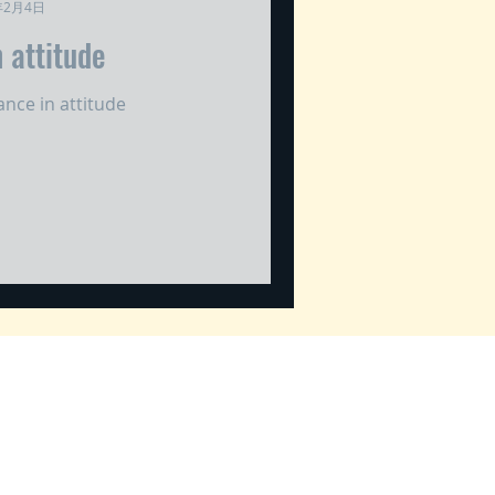
年2月4日
 attitude
nce in attitude