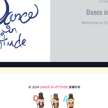
2018
Dance in
Welcome to Da
© 2024
DANCE IN ATTITUDE
版權所有