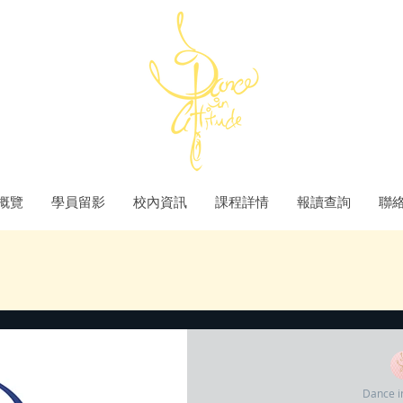
概覽
學員留影
校內資訊
課程詳情
報讀查詢
聯
Dance in