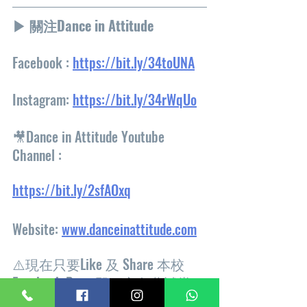
▶ 關注Dance in Attitude
Facebook : 
https://bit.ly/34toUNA
Instagram: 
https://bit.ly/34rWqUo
🎥Dance in Attitude Youtube 
Channel :
https://bit.ly/2sfAOxq
Website: 
www.danceinattitude.com
⚠️現在只要Like 及 Share 本校
Facebook Page 即可享免費試堂‼️