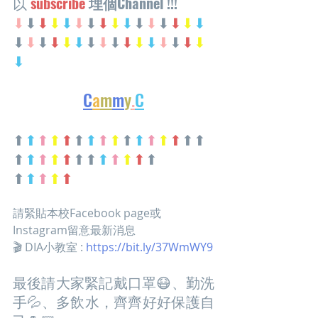
以 
subscribe
埋個Channel !!!
⬇
⬇
⬇
⬇
⬇
⬇
⬇
⬇
⬇
⬇
⬇
⬇
⬇
⬇
⬇
⬇
⬇
⬇
⬇
⬇
⬇
⬇
⬇
⬇
⬇
⬇
⬇
⬇
⬇
⬇
⬇
⬇
⬇
C
a
m
m
y
.
C
⬆
⬆
⬆
⬆
⬆
⬆
⬆
⬆
⬆
⬆
⬆
⬆
⬆
⬆
⬆⬆ 
⬆
⬆
⬆
⬆
⬆
⬆⬆
⬆
⬆
⬆
⬆
⬆ 
⬆
⬆
⬆
⬆
⬆
請緊貼本校Facebook page或
Instagram留意最新消息 
🎬 DIA小教室 : 
https://bit.ly/37WmWY9
最後請大家緊記戴口罩😷、勤洗
手💦、多飲水，齊齊好好保護自